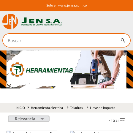
Sólo en
www.jensa.com.co
Buscar
Herramienta electrica
Taladros
Llave de impacto
Relevancia
Filtrar