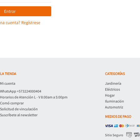
Entrar
una cuenta? Regístrese
LA TIENDA
CATEGORÍAS
Mi cuenta
Jardinería
Eléctricos
WhatsApp +573224000404
Hogar
Horarios de Atención L - V 8:00am a 5:00pm
Iluminación
Comó comprar
Automotriz
Solicitud de vinculación
Suscríbete al newsletter
MEDIOS DE PAGO
Sitio Seguro