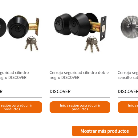
guridad cilindro
Cerrojo seguridad cilindro doble
Cerrojo seg
negro DISCOVER
negro DISCOVER
sencillo s
R
DISCOVER
DISCOVE
a sesión para adquirir
Inicia sesión para adquirir
Inicia
productos
productos