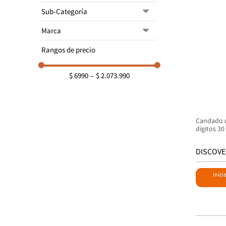
Cerrojos y cerraduras
Sub-Categoría
Candados y guayas
Laminado
Marca
Cajas de Seguridad
ASSA ABLOY
Alemán
Rangos de precio
DISCOVER
Italiano
PHILLIPS
De combinacion
$ 6990
–
$ 2.073.990
YALE
Barril
Inglés
Candado d
digitos 3
DISCOVE
Inici