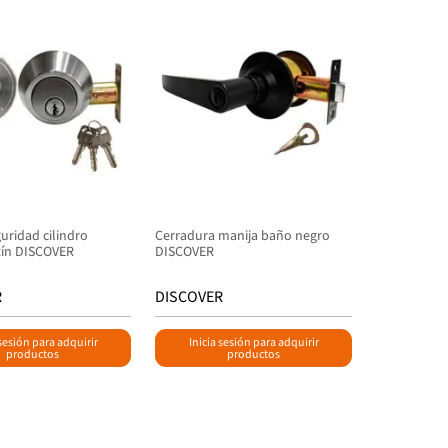
uridad cilindro
Cerradura manija baño negro
atín DISCOVER
DISCOVER
R
DISCOVER
 sesión para adquirir
Inicia sesión para adquirir
productos
productos