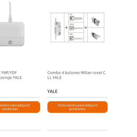
t YMF/YDF
Combo 4 bulones Millan roset C
cerrojo YALE
LL YALE
YALE
 sesión para adquirir
Inicia sesión para adquirir
productos
productos