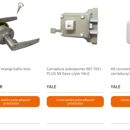
 manija baño inox
Cerradura sobreponer 987 70S I
Kit connec
PLUS SN llave c/pin YALE
cerradura/
R
YALE
YALE
a sesión para adquirir
Inicia sesión para adquirir
Inicia
productos
productos