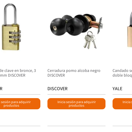
e clave en bronce, 3
Cerradura pomo alcoba negro
Candado se
0 mm DISCOVER
DISCOVER
doble blo
R
DISCOVER
YALE
a sesión para adquirir
Inicia sesión para adquirir
Inicia
productos
productos