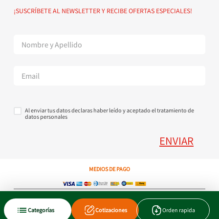
Política de devoluciones
Suscribete al Newsletter
¡SUSCRÍBETE AL NEWSLETTER Y RECIBE OFERTAS ESPECIALES!
Superintendencia de Industria y Comercio
Contáctanos Tel + 57 3224000404
Al enviar tus datos declaras haber leído y aceptado el tratamiento de
datos personales
ENVIAR
MEDIOS DE PAGO
Copyright © 2023 JEN SA. Derechos Reservados. Util.com.co.
Categorías
Cotizaciones
Orden rapida
Xtrategik agencia ecommerce
Tecnología