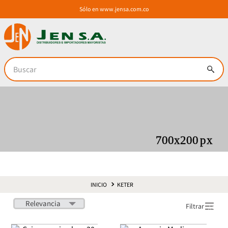
Sólo en
www.jensa.com.co
Buscar
KETER
Relevancia
Filtrar