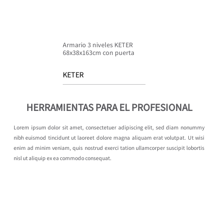
Armario 3 niveles KETER
68x38x163cm con puerta
KETER
HERRAMIENTAS PARA EL PROFESIONAL
Lorem ipsum dolor sit amet, consectetuer adipiscing elit, sed diam nonummy
nibh euismod tincidunt ut laoreet dolore magna aliquam erat volutpat. Ut wisi
enim ad minim veniam, quis nostrud exerci tation ullamcorper suscipit lobortis
nisl ut aliquip ex ea commodo consequat.