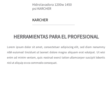
Hidrolavadora 1200w 1450
psi KARCHER
KARCHER
HERRAMIENTAS PARA EL PROFESIONAL
Lorem ipsum dolor sit amet, consectetuer adipiscing elit, sed diam nonummy
nibh euismod tincidunt ut laoreet dolore magna aliquam erat volutpat. Ut wisi
enim ad minim veniam, quis nostrud exerci tation ullamcorper suscipit lobortis
nisl ut aliquip ex ea commodo consequat.