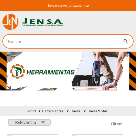
Sólo en
www.jensa.com.co
Buscar
Herramientas
Llaves
Llaves Mixtas
Relevancia
Filtrar