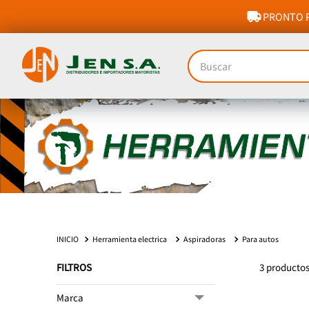
PRONTO P
Buscar
Herramienta electrica
Aspiradoras
Para autos
FILTROS
3
producto
Marca