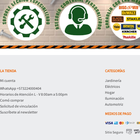
LA TIENDA
CATEGORÍAS
Mi cuenta
Jardinería
Eléctricos
WhatsApp +573224000404
Hogar
Horarios de Atención L - V 8:00am a 5:00pm
Iluminación
Comó comprar
Automotriz
Solicitud de vinculación
Suscríbete al newsletter
MEDIOS DE PAGO
Sitio Seguro