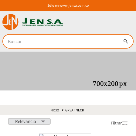
Sólo en
www.jensa.com.co
Buscar
GREAT NECK
Relevancia
Filtrar