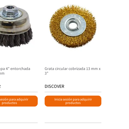
opa 4" entorchada
Grata circular cobrizada 13 mm x
 mm
3"
R
DISCOVER
 sesión para adquirir
Inicia sesión para adquirir
productos
productos