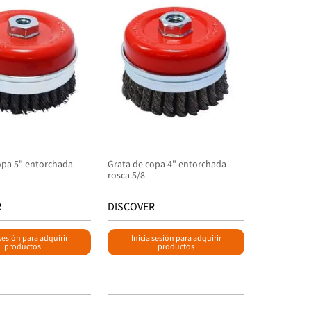
opa 5" entorchada
Grata de copa 4" entorchada
rosca 5/8
R
DISCOVER
 sesión para adquirir
Inicia sesión para adquirir
productos
productos