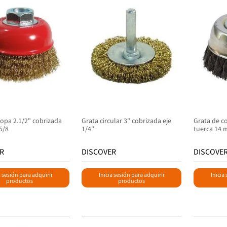
copa 2.1/2" cobrizada
Grata circular 3" cobrizada eje
Grata de c
 5/8
1/4"
tuerca 14
R
DISCOVER
DISCOVE
a sesión para adquirir
Inicia sesión para adquirir
Inicia
productos
productos