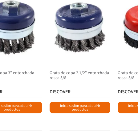
copa 3" entorchada
Grata de copa 2.1/2" entorchada
Grata de c
rosca 5/8
rosca 5/8
R
DISCOVER
DISCOVE
a sesión para adquirir
Inicia sesión para adquirir
Inicia
productos
productos