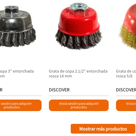
copa 3" entorchada
Grata de copa 2.1/2" entorchada
Grata de co
 mm
rosca 14 mm
rosca 5/8
R
DISCOVER
DISCOVE
a sesión para adquirir
Inicia sesión para adquirir
Inicia
productos
productos