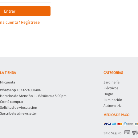
Entrar
una cuenta? Regístrese
LA TIENDA
CATEGORÍAS
Mi cuenta
Jardinería
Eléctricos
WhatsApp +573224000404
Hogar
Horarios de Atención L - V 8:00am a 5:00pm
Iluminación
Comó comprar
Automotriz
Solicitud de vinculación
Suscríbete al newsletter
MEDIOS DE PAGO
Sitio Seguro