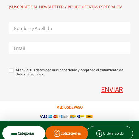
Política de devoluciones
Suscribete al Newsletter
¡SUSCRÍBETE AL NEWSLETTER Y RECIBE OFERTAS ESPECIALES!
Superintendencia de Industria y Comercio
Contáctanos Tel + 57 3224000404
Al enviar tus datos declaras haber leído y aceptado el tratamiento de
datos personales
ENVIAR
MEDIOS DE PAGO
Copyright © 2023 JEN SA. Derechos Reservados. Util.com.co.
Categorías
Cotizaciones
Orden rapida
Xtrategik agencia ecommerce
Tecnología