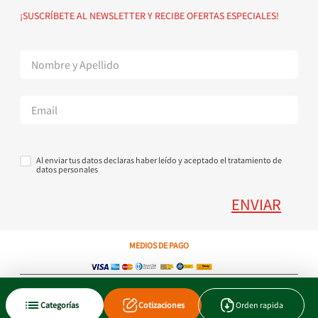
Política de devoluciones
Suscribete al Newsletter
¡SUSCRÍBETE AL NEWSLETTER Y RECIBE OFERTAS ESPECIALES!
Superintendencia de Industria y Comercio
Contáctanos Tel + 57 3224000404
Al enviar tus datos declaras haber leído y aceptado el tratamiento de
datos personales
ENVIAR
MEDIOS DE PAGO
Copyright © 2023 JEN SA. Derechos Reservados. Util.com.co.
Categorías
Cotizaciones
Orden rapida
Xtrategik agencia ecommerce
Tecnología