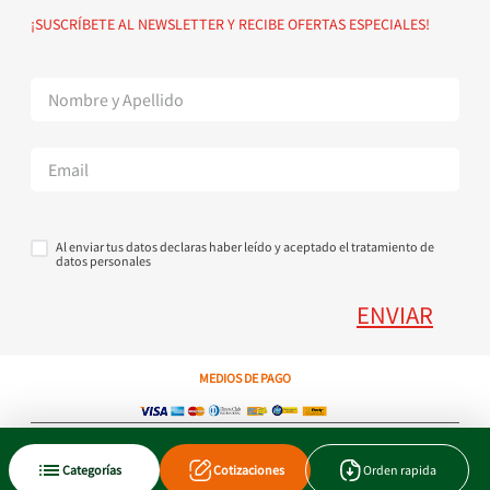
Política de devoluciones
Suscribete al Newsletter
¡SUSCRÍBETE AL NEWSLETTER Y RECIBE OFERTAS ESPECIALES!
Superintendencia de Industria y Comercio
Contáctanos Tel + 57 3224000404
Al enviar tus datos declaras haber leído y aceptado el tratamiento de
datos personales
ENVIAR
MEDIOS DE PAGO
Copyright © 2023 JEN SA. Derechos Reservados. Util.com.co.
Categorías
Cotizaciones
Orden rapida
Xtrategik agencia ecommerce
Tecnología