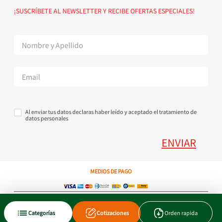
Política de devoluciones
Suscribete al Newsletter
¡SUSCRÍBETE AL NEWSLETTER Y RECIBE OFERTAS ESPECIALES!
Superintendencia de Industria y Comercio
Contáctanos Tel + 57 3224000404
Al enviar tus datos declaras haber leído y aceptado el tratamiento de
datos personales
ENVIAR
MEDIOS DE PAGO
Copyright © 2023 JEN SA. Derechos Reservados. Util.com.co.
Categorías
Cotizaciones
Orden rapida
Xtrategik agencia ecommerce
Tecnología