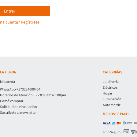
Entrar
una cuenta? Regístrese
LA TIENDA
CATEGORÍAS
Mi cuenta
Jardinería
Eléctricos
WhatsApp +573224000404
Hogar
Horarios de Atención L - V 8:00am a 5:00pm
Iluminación
Comó comprar
Automotriz
Solicitud de vinculación
Suscríbete al newsletter
MEDIOS DE PAGO
Sitio Seguro