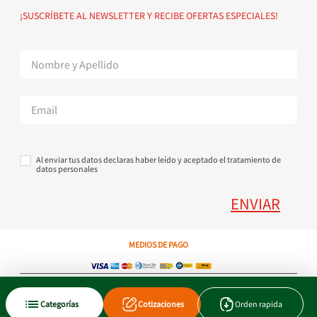
Política de devoluciones
Suscribete al Newsletter
¡SUSCRÍBETE AL NEWSLETTER Y RECIBE OFERTAS ESPECIALES!
Superintendencia de Industria y Comercio
Contáctanos Tel + 57 3224000404
Al enviar tus datos declaras haber leído y aceptado el tratamiento de
datos personales
ENVIAR
MEDIOS DE PAGO
Copyright © 2023 JEN SA. Derechos Reservados. Util.com.co.
Categorías
Cotizaciones
Orden rapida
Xtrategik agencia ecommerce
Tecnología