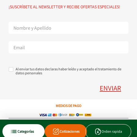
Política de devoluciones
Suscribete al Newsletter
¡SUSCRÍBETE AL NEWSLETTER Y RECIBE OFERTAS ESPECIALES!
Superintendencia de Industria y Comercio
Contáctanos Tel + 57 3224000404
Al enviar tus datos declaras haber leído y aceptado el tratamiento de
datos personales
ENVIAR
MEDIOS DE PAGO
Copyright © 2023 JEN SA. Derechos Reservados. Util.com.co.
Categorías
Cotizaciones
Orden rapida
Xtrategik agencia ecommerce
Tecnología