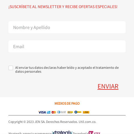
Política de devoluciones
Suscribete al Newsletter
¡SUSCRÍBETE AL NEWSLETTER Y RECIBE OFERTAS ESPECIALES!
Superintendencia de Industria y Comercio
Contáctanos Tel + 57 3224000404
Al enviar tus datos declaras haber leído y aceptado el tratamiento de
datos personales
ENVIAR
MEDIOS DE PAGO
Copyright © 2023 JEN SA. Derechos Reservados. Util.com.co.
Xtrategik agencia ecommerce
Tecnología