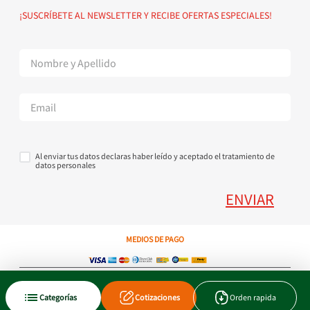
Política de devoluciones
Suscribete al Newsletter
¡SUSCRÍBETE AL NEWSLETTER Y RECIBE OFERTAS ESPECIALES!
Superintendencia de Industria y Comercio
Contáctanos Tel + 57 3224000404
Al enviar tus datos declaras haber leído y aceptado el tratamiento de
datos personales
ENVIAR
MEDIOS DE PAGO
Copyright © 2023 JEN SA. Derechos Reservados. Util.com.co.
Categorías
Cotizaciones
Orden rapida
Xtrategik agencia ecommerce
Tecnología