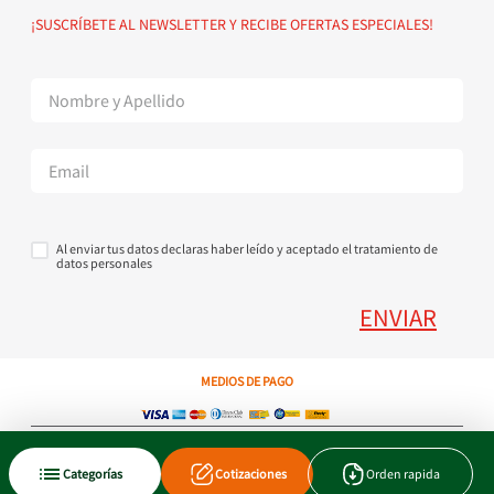
Política de devoluciones
Suscribete al Newsletter
¡SUSCRÍBETE AL NEWSLETTER Y RECIBE OFERTAS ESPECIALES!
Superintendencia de Industria y Comercio
Contáctanos Tel + 57 3224000404
Al enviar tus datos declaras haber leído y aceptado el tratamiento de
datos personales
ENVIAR
MEDIOS DE PAGO
Copyright © 2023 JEN SA. Derechos Reservados. Util.com.co.
Categorías
Cotizaciones
Orden rapida
Xtrategik agencia ecommerce
Tecnología