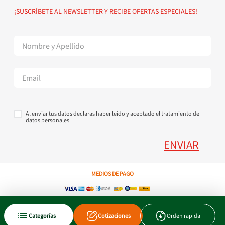
Política de devoluciones
Suscribete al Newsletter
¡SUSCRÍBETE AL NEWSLETTER Y RECIBE OFERTAS ESPECIALES!
Superintendencia de Industria y Comercio
Contáctanos Tel + 57 3224000404
Al enviar tus datos declaras haber leído y aceptado el tratamiento de
datos personales
ENVIAR
MEDIOS DE PAGO
Copyright © 2023 JEN SA. Derechos Reservados. Util.com.co.
Categorías
Cotizaciones
Orden rapida
Xtrategik agencia ecommerce
Tecnología