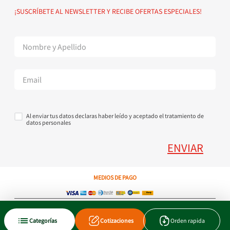
Política de devoluciones
Suscribete al Newsletter
¡SUSCRÍBETE AL NEWSLETTER Y RECIBE OFERTAS ESPECIALES!
Superintendencia de Industria y Comercio
Contáctanos Tel + 57 3224000404
Al enviar tus datos declaras haber leído y aceptado el tratamiento de
datos personales
ENVIAR
MEDIOS DE PAGO
Copyright © 2023 JEN SA. Derechos Reservados. Util.com.co.
Categorías
Cotizaciones
Orden rapida
Xtrategik agencia ecommerce
Tecnología