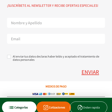
Política de devoluciones
Suscribete al Newsletter
¡SUSCRÍBETE AL NEWSLETTER Y RECIBE OFERTAS ESPECIALES!
Superintendencia de Industria y Comercio
Contáctanos Tel + 57 3224000404
Al enviar tus datos declaras haber leído y aceptado el tratamiento de
datos personales
ENVIAR
MEDIOS DE PAGO
Copyright © 2023 JEN SA. Derechos Reservados. Util.com.co.
Categorías
Cotizaciones
Orden rapida
Xtrategik agencia ecommerce
Tecnología