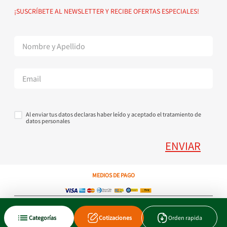
Política de devoluciones
Suscribete al Newsletter
¡SUSCRÍBETE AL NEWSLETTER Y RECIBE OFERTAS ESPECIALES!
Superintendencia de Industria y Comercio
Contáctanos Tel + 57 3224000404
Al enviar tus datos declaras haber leído y aceptado el tratamiento de
datos personales
ENVIAR
MEDIOS DE PAGO
Copyright © 2023 JEN SA. Derechos Reservados. Util.com.co.
Categorías
Cotizaciones
Orden rapida
Xtrategik agencia ecommerce
Tecnología