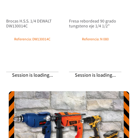
Brocas H.S.S. 1/4 DEWALT
Fresa rebordead 90 grado
DW130014C
tungsteno eje 1/4 1/2"
Referencia
:
DW130014C
Referencia
:
N 080
DEWALT
DISCOVER
Session is loading...
Session is loading...