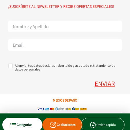
Política de devoluciones
Suscribete al Newsletter
¡SUSCRÍBETE AL NEWSLETTER Y RECIBE OFERTAS ESPECIALES!
Superintendencia de Industria y Comercio
Contáctanos Tel + 57 3224000404
Al enviar tus datos declaras haber leído y aceptado el tratamiento de
datos personales
ENVIAR
MEDIOS DE PAGO
Copyright © 2023 JEN SA. Derechos Reservados. Util.com.co.
Categorías
Cotizaciones
Orden rapida
Xtrategik agencia ecommerce
Tecnología