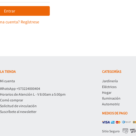
Entrar
una cuenta? Regístrese
LA TIENDA
CATEGORÍAS
Mi cuenta
Jardinería
Eléctricos
WhatsApp +573224000404
Hogar
Horarios de Atención L - V 8:00am a 5:00pm
Iluminación
Comó comprar
Automotriz
Solicitud de vinculación
Suscríbete al newsletter
MEDIOS DE PAGO
Sitio Seguro