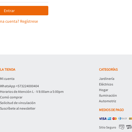
Entrar
una cuenta? Regístrese
LA TIENDA
CATEGORÍAS
Mi cuenta
Jardinería
Eléctricos
WhatsApp +573224000404
Hogar
Horarios de Atención L - V 8:00am a 5:00pm
Iluminación
Comó comprar
Automotriz
Solicitud de vinculación
Suscríbete al newsletter
MEDIOS DE PAGO
Sitio Seguro