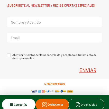
Política de devoluciones
Suscribete al Newsletter
¡SUSCRÍBETE AL NEWSLETTER Y RECIBE OFERTAS ESPECIALES!
Superintendencia de Industria y Comercio
Contáctanos Tel + 57 3224000404
Al enviar tus datos declaras haber leído y aceptado el tratamiento de
datos personales
ENVIAR
MEDIOS DE PAGO
Copyright © 2023 JEN SA. Derechos Reservados. Util.com.co.
Categorías
Cotizaciones
Orden rapida
Xtrategik agencia ecommerce
Tecnología