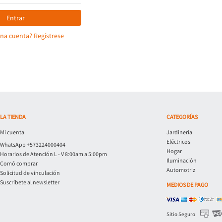
Entrar
una cuenta? Regístrese
LA TIENDA
CATEGORÍAS
Mi cuenta
Jardinería
Eléctricos
WhatsApp +573224000404
Hogar
Horarios de Atención L - V 8:00am a 5:00pm
Iluminación
Comó comprar
Automotriz
Solicitud de vinculación
Suscríbete al newsletter
MEDIOS DE PAGO
Sitio Seguro