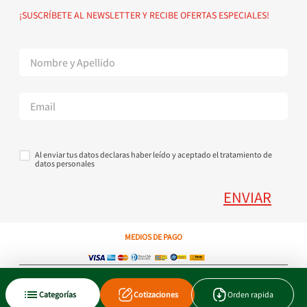
Política de devoluciones
Suscribete al Newsletter
¡SUSCRÍBETE AL NEWSLETTER Y RECIBE OFERTAS ESPECIALES!
Superintendencia de Industria y Comercio
Contáctanos Tel + 57 3224000404
Al enviar tus datos declaras haber leído y aceptado el tratamiento de
datos personales
ENVIAR
MEDIOS DE PAGO
Copyright © 2023 JEN SA. Derechos Reservados. Util.com.co.
Categorías
Cotizaciones
Orden rapida
Xtrategik agencia ecommerce
Tecnología