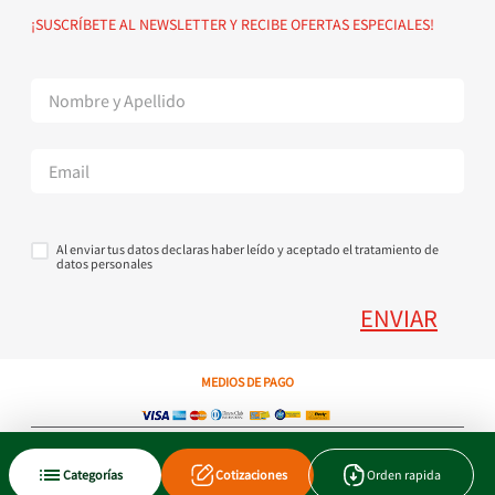
Política de devoluciones
Suscribete al Newsletter
¡SUSCRÍBETE AL NEWSLETTER Y RECIBE OFERTAS ESPECIALES!
Superintendencia de Industria y Comercio
Contáctanos Tel + 57 3224000404
Al enviar tus datos declaras haber leído y aceptado el tratamiento de
datos personales
ENVIAR
MEDIOS DE PAGO
Copyright © 2023 JEN SA. Derechos Reservados. Util.com.co.
Categorías
Cotizaciones
Orden rapida
Xtrategik agencia ecommerce
Tecnología