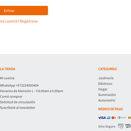
Entrar
una cuenta? Regístrese
LA TIENDA
CATEGORÍAS
Mi cuenta
Jardinería
Eléctricos
WhatsApp +573224000404
Hogar
Horarios de Atención L - V 8:00am a 5:00pm
Iluminación
Comó comprar
Automotriz
Solicitud de vinculación
Suscríbete al newsletter
MEDIOS DE PAGO
Sitio Seguro