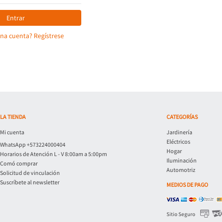
Entrar
una cuenta? Regístrese
LA TIENDA
CATEGORÍAS
Mi cuenta
Jardinería
Eléctricos
WhatsApp +573224000404
Hogar
Horarios de Atención L - V 8:00am a 5:00pm
Iluminación
Comó comprar
Automotriz
Solicitud de vinculación
Suscríbete al newsletter
MEDIOS DE PAGO
Sitio Seguro