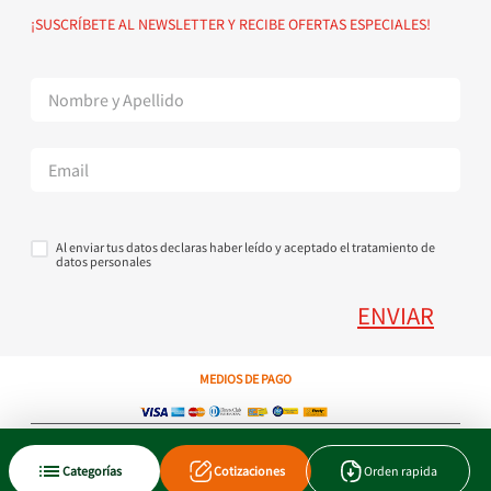
Política de devoluciones
Suscribete al Newsletter
¡SUSCRÍBETE AL NEWSLETTER Y RECIBE OFERTAS ESPECIALES!
Superintendencia de Industria y Comercio
Contáctanos Tel + 57 3224000404
Al enviar tus datos declaras haber leído y aceptado el tratamiento de
datos personales
ENVIAR
MEDIOS DE PAGO
Copyright © 2023 JEN SA. Derechos Reservados. Util.com.co.
Categorías
Cotizaciones
Orden rapida
Xtrategik agencia ecommerce
Tecnología