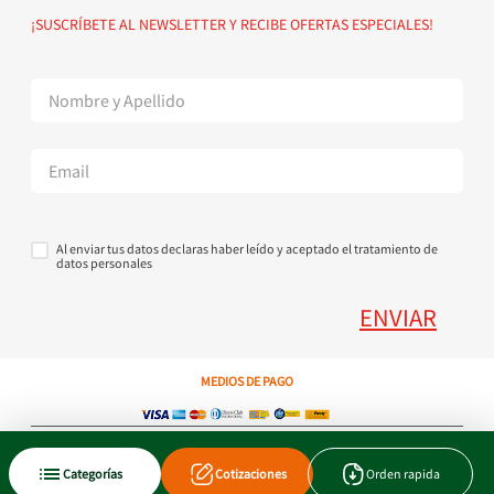
Política de devoluciones
Suscribete al Newsletter
¡SUSCRÍBETE AL NEWSLETTER Y RECIBE OFERTAS ESPECIALES!
Superintendencia de Industria y Comercio
Contáctanos Tel + 57 3224000404
Al enviar tus datos declaras haber leído y aceptado el tratamiento de
datos personales
ENVIAR
MEDIOS DE PAGO
Copyright © 2023 JEN SA. Derechos Reservados. Util.com.co.
Categorías
Cotizaciones
Orden rapida
Xtrategik agencia ecommerce
Tecnología