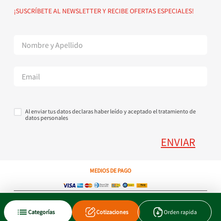
Política de devoluciones
Suscribete al Newsletter
¡SUSCRÍBETE AL NEWSLETTER Y RECIBE OFERTAS ESPECIALES!
Superintendencia de Industria y Comercio
Contáctanos Tel + 57 3224000404
Al enviar tus datos declaras haber leído y aceptado el tratamiento de
datos personales
ENVIAR
MEDIOS DE PAGO
Copyright © 2023 JEN SA. Derechos Reservados. Util.com.co.
Categorías
Cotizaciones
Orden rapida
Xtrategik agencia ecommerce
Tecnología