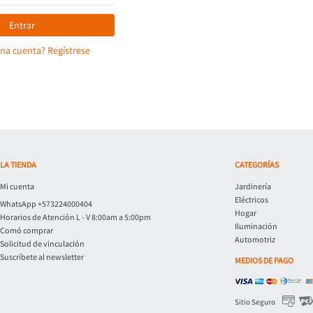
Entrar
una cuenta? Regístrese
LA TIENDA
CATEGORÍAS
Mi cuenta
Jardinería
Eléctricos
WhatsApp +573224000404
Hogar
Horarios de Atención L - V 8:00am a 5:00pm
Iluminación
Comó comprar
Automotriz
Solicitud de vinculación
Suscríbete al newsletter
MEDIOS DE PAGO
Sitio Seguro