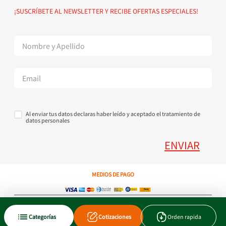
Política de devoluciones
Suscribete al Newsletter
¡SUSCRÍBETE AL NEWSLETTER Y RECIBE OFERTAS ESPECIALES!
Superintendencia de Industria y Comercio
Contáctanos Tel + 57 3224000404
Al enviar tus datos declaras haber leído y aceptado el tratamiento de
datos personales
ENVIAR
MEDIOS DE PAGO
Copyright © 2023 JEN SA. Derechos Reservados. Util.com.co.
Categorías
Cotizaciones
Orden rapida
Xtrategik agencia ecommerce
Tecnología