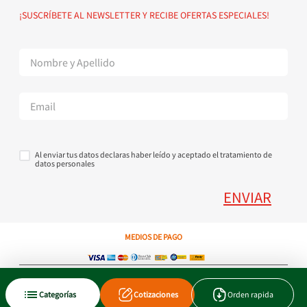
Política de devoluciones
Suscribete al Newsletter
¡SUSCRÍBETE AL NEWSLETTER Y RECIBE OFERTAS ESPECIALES!
Superintendencia de Industria y Comercio
Contáctanos Tel + 57 3224000404
Al enviar tus datos declaras haber leído y aceptado el tratamiento de
datos personales
ENVIAR
MEDIOS DE PAGO
Copyright © 2023 JEN SA. Derechos Reservados. Util.com.co.
Categorías
Cotizaciones
Orden rapida
Xtrategik agencia ecommerce
Tecnología