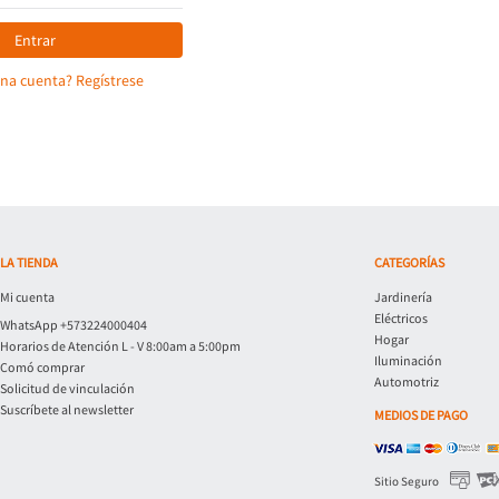
Entrar
una cuenta? Regístrese
LA TIENDA
CATEGORÍAS
Mi cuenta
Jardinería
Eléctricos
WhatsApp +573224000404
Hogar
Horarios de Atención L - V 8:00am a 5:00pm
Iluminación
Comó comprar
Automotriz
Solicitud de vinculación
Suscríbete al newsletter
MEDIOS DE PAGO
Sitio Seguro