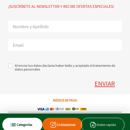
Política de devoluciones
Suscribete al Newsletter
¡SUSCRÍBETE AL NEWSLETTER Y RECIBE OFERTAS ESPECIALES!
Superintendencia de Industria y Comercio
Contáctanos Tel + 57 3224000404
Al enviar tus datos declaras haber leído y aceptado el tratamiento de
datos personales
ENVIAR
MEDIOS DE PAGO
Copyright © 2023 JEN SA. Derechos Reservados. Util.com.co.
Categorías
Cotizaciones
Orden rapida
Xtrategik agencia ecommerce
Tecnología