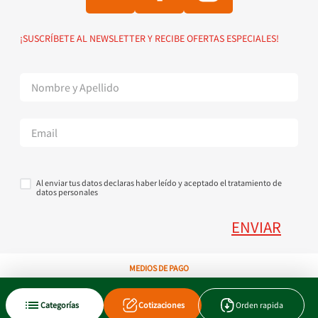
Política de Envío
Solicitud de vinculación
Política de devoluciones
Suscribete al Newsletter
¡SUSCRÍBETE AL NEWSLETTER Y RECIBE OFERTAS ESPECIALES!
Superintendencia de Industria y Comercio
Contáctanos Tel + 57 3224000404
Al enviar tus datos declaras haber leído y aceptado el tratamiento de
datos personales
ENVIAR
MEDIOS DE PAGO
Categorías
Cotizaciones
Orden rapida
Copyright © 2023 JEN SA. Derechos Reservados. Util.com.co.