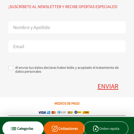
Política de devoluciones
Suscribete al Newsletter
¡SUSCRÍBETE AL NEWSLETTER Y RECIBE OFERTAS ESPECIALES!
Superintendencia de Industria y Comercio
Contáctanos Tel + 57 3224000404
Al enviar tus datos declaras haber leído y aceptado el tratamiento de
datos personales
ENVIAR
MEDIOS DE PAGO
Copyright © 2023 JEN SA. Derechos Reservados. Util.com.co.
Categorías
Cotizaciones
Orden rapida
Xtrategik agencia ecommerce
Tecnología