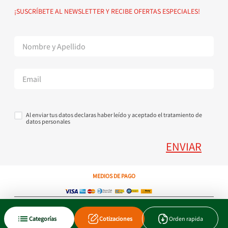
Política de devoluciones
Suscribete al Newsletter
¡SUSCRÍBETE AL NEWSLETTER Y RECIBE OFERTAS ESPECIALES!
Superintendencia de Industria y Comercio
Contáctanos Tel + 57 3224000404
Al enviar tus datos declaras haber leído y aceptado el tratamiento de
datos personales
ENVIAR
MEDIOS DE PAGO
Copyright © 2023 JEN SA. Derechos Reservados. Util.com.co.
Categorías
Cotizaciones
Orden rapida
Xtrategik agencia ecommerce
Tecnología