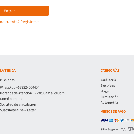
Entrar
una cuenta? Regístrese
LA TIENDA
CATEGORÍAS
Mi cuenta
Jardinería
Eléctricos
WhatsApp +573224000404
Hogar
Horarios de Atención L - V 8:00am a 5:00pm
Iluminación
Comó comprar
Automotriz
Solicitud de vinculación
Suscríbete al newsletter
MEDIOS DE PAGO
Sitio Seguro