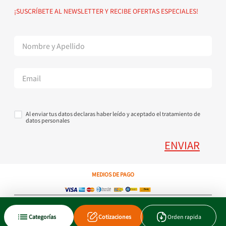
Política de devoluciones
Suscribete al Newsletter
¡SUSCRÍBETE AL NEWSLETTER Y RECIBE OFERTAS ESPECIALES!
Superintendencia de Industria y Comercio
Contáctanos Tel + 57 3224000404
Al enviar tus datos declaras haber leído y aceptado el tratamiento de
datos personales
ENVIAR
MEDIOS DE PAGO
Copyright © 2023 JEN SA. Derechos Reservados. Util.com.co.
Categorías
Cotizaciones
Orden rapida
Xtrategik agencia ecommerce
Tecnología