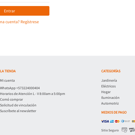
Entrar
una cuenta? Regístrese
LA TIENDA
CATEGORÍAS
Mi cuenta
Jardinería
Eléctricos
WhatsApp +573224000404
Hogar
Horarios de Atención L - V 8:00am a 5:00pm
Iluminación
Comó comprar
Automotriz
Solicitud de vinculación
Suscríbete al newsletter
MEDIOS DE PAGO
Sitio Seguro