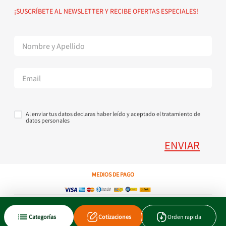
Política de devoluciones
Suscribete al Newsletter
¡SUSCRÍBETE AL NEWSLETTER Y RECIBE OFERTAS ESPECIALES!
Superintendencia de Industria y Comercio
Contáctanos Tel + 57 3224000404
Al enviar tus datos declaras haber leído y aceptado el tratamiento de
datos personales
ENVIAR
MEDIOS DE PAGO
Copyright © 2023 JEN SA. Derechos Reservados. Util.com.co.
Categorías
Cotizaciones
Orden rapida
Xtrategik agencia ecommerce
Tecnología